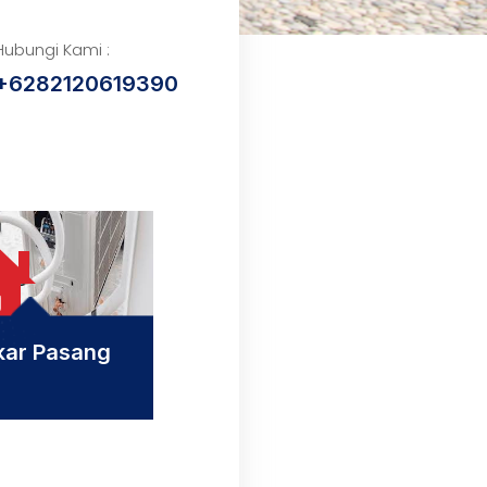
Hubungi Kami :
+6282120619390
kar Pasang