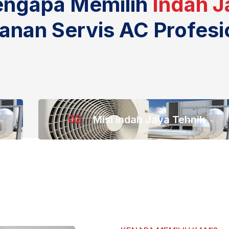
engapa Memilih
Indah J
anan Servis AC Profesi
02.
Misi Indah Jaya Tehnik