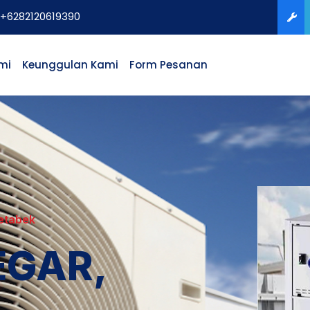
+6282120619390
mi
Keunggulan Kami
Form Pesanan
etabek
EGAR,