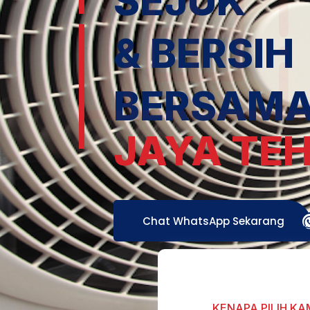
SEJUK
& BERSIH
BERSAM
JAYA TE
Chat WhatsApp Sekarang
KENAPA PILIH KA