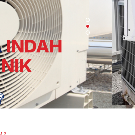
A
INDAH
HNIK
MI?