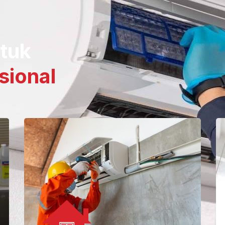
ntuk
sional