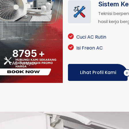
Sistem Ke
Teknisi berpen
hasil kerja ber
Cuci AC Rutin
Isi Freon AC
8795
+
AC Terlayani
Lihat Profil Kami