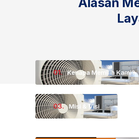
Alasan M
Lay
01.
Kenapa Memilih Kami?
03.
Misi & Visi