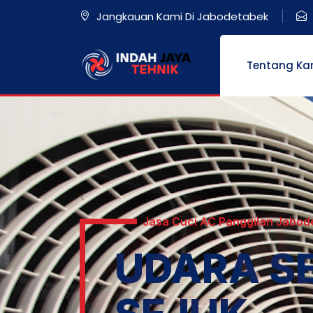
Jangkauan Kami Di Jabodetabek
Tentang Ka
<
Jasa Cuci AC Panggilan Jabod
UDARA S